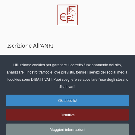
Iscrizione All'ANFI
Per iscriverti all'ANFI tramite formulario
online
Utilizziamo cookies per garantire il corretto funzionamento del sito,
CLICCA QUI
analizzare il nostro traffico e, ove previsto, fornire i servizi dei social media.
I cookies sono DISATTIVATI. Puoi scegliere se accettare l'uso degli stessi o
disattivarli.
Informativa sull'utilizzo dei Cookies
-
Privacy
Ok, accetto!
Disattiva
Maggiori informazioni